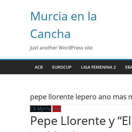
Skip
Murcia en la
to
content
Cancha
Just another WordPress site
ACB
EUROCUP
LIGA FEMENINA 2
EB
pepe llorente lepero ano mas 
CB Myrtia
EBA
Pepe Llorente y “E