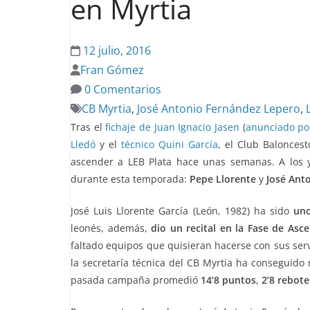
en Myrtia
12 julio, 2016
Fran Gómez
0 Comentarios
CB Myrtia
,
José Antonio Fernández Lepero
,
Tras el
fichaje de Juan Ignacio Jasen
(
anunciado por
Lledó
y el
técnico Quini García
, el Club Balonces
ascender a LEB Plata hace unas semanas. A los
durante esta temporada:
Pepe Llorente
y
José Ant
José Luis Llorente García (León, 1982) ha sido
uno
leonés, además,
dio un recital en la Fase de Asc
faltado equipos que quisieran hacerse con sus serv
la secretaría técnica del CB Myrtia ha conseguid
pasada campaña promedió
14’8 puntos
,
2’8 rebote