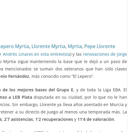
Lepero Myrtia
,
Llorente Myrtia
,
Myrtia
,
Pepe Llorente
 Andrés Linares en esta entrevista
) y las
renovaciones de Jorge
to Myrtia sigue manteniendo la base que le dejó a un paso de
 ya mencionados se suman dos veteranos que han sido claves
onio Fernández
, más conocido como “El Lepero”.
 de los mejores bases del Grupo E
, y de toda la Liga EBA. El
enso a LEB Plata
disputada en su ciudad, por lo que no le han
icios. Sin embargo, Llorente ya lleva años asentado en Murcia y
o retener a su directo de juego al menos una temporada más. La
s
,
2’7 asistencias
,
1’2 recuperaciones
y
11’4 de valoración
.