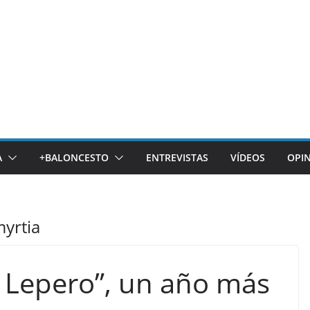
A
+BALONCESTO
ENTREVISTAS
VÍDEOS
OPI
myrtia
l Lepero”, un año más