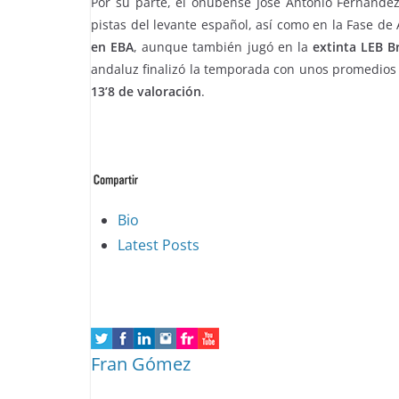
Por su parte, el onubense José Antonio Fernández
pistas del levante español, así como en la Fase de
en EBA
, aunque también jugó en la
extinta LEB B
andaluz finalizó la temporada con unos promedio
13’8 de valoración
.
The
Bio
following
Latest Posts
two
tabs
change
content
Fran Gómez
below.