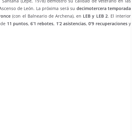
 Santana (Lepe, 1978) demostró su calidad de veterano en las
 Ascenso de León. La próxima será su
decimotercera temporada
ronce
(con el Balneario de Archena), en
LEB y LEB 2
. El interior
s de
11 puntos
,
6’1 rebotes
,
1’2 asistencias
,
0’9 recuperaciones
y