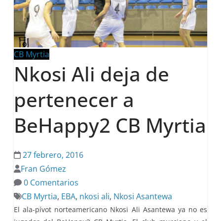
CB Myrtia
Nkosi Ali deja de
pertenecer a
BeHappy2 CB Myrtia
27 febrero, 2016
Fran Gómez
0 Comentarios
CB Myrtia
,
EBA
,
nkosi ali
,
Nkosi Asantewa
El ala-pívot norteamericano Nkosi Ali Asantewa ya no es