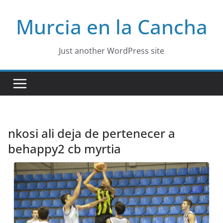
Skip
Murcia en la Cancha
to
content
Just another WordPress site
nkosi ali deja de pertenecer a
behappy2 cb myrtia