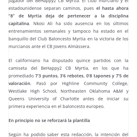
jugador del BeHappy2 CB Myrtia. El club murciano y el
estadounidense separan caminos, pues
el hasta ahora
“8” de Myrtia deja de pertenecer a la disciplina
capitalina
. Nkosi Ali ha sido ausencia en los últimos
entrenamientos semanales y tampoco ha estado en el
banquillo del Club Baloncesto Myrtia en la victoria de los
murcianos ante el CB Jovens Almàssera.
El californiano ha disputado quince partidos con la
camiseta del BeHappy2 CB Myrtia, en los que ha
promediado
7’3 puntos, 3’6 rebotes, 0’8 tapones y 7’5 de
valoración
. Pasó por Highline Community College,
Westlake High School, Northeasten Oklahoma A&M y
Queens University of Charlotte antes de iniciar su
primera experiencia en el baloncesto europeo.
En principio no se reforzará la plantilla
Según ha podido saber esta redacción, la intención del