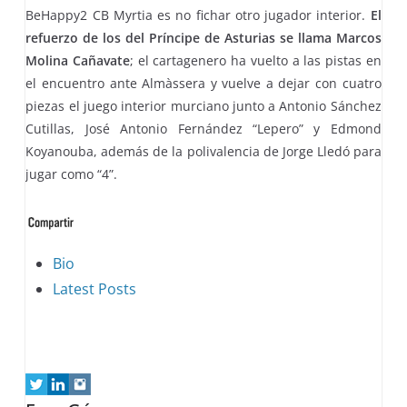
BeHappy2 CB Myrtia es no fichar otro jugador interior.
El
refuerzo de los del Príncipe de Asturias se llama Marcos
Molina Cañavate
; el cartagenero ha vuelto a las pistas en
el encuentro ante Almàssera y vuelve a dejar con cuatro
piezas el juego interior murciano junto a Antonio Sánchez
Cutillas, José Antonio Fernández “Lepero” y Edmond
Koyanouba, además de la polivalencia de Jorge Lledó para
jugar como “4”.
The
Bio
following
Latest Posts
two
tabs
change
content