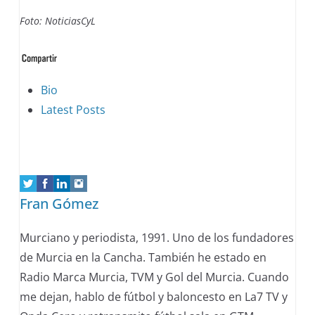
Foto: NoticiasCyL
The
Bio
following
Latest Posts
two
tabs
change
content
Fran Gómez
below.
Murciano y periodista, 1991. Uno de los fundadores
de Murcia en la Cancha. También he estado en
Radio Marca Murcia, TVM y Gol del Murcia. Cuando
me dejan, hablo de fútbol y baloncesto en La7 TV y