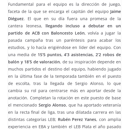
Fundamental para el equipo es la dirección de juego,
faceta de la que se encarga el capitán del equipo
Jaime
Diéguez
. El que en su día fuera una promesa de la
cantera leonesa,
llegando incluso a debutar en un
partido de ACB con Baloncesto León
, volvía a jugar la
pasada campaña tras un paréntesis para acabar los
estudios, y lo hacía erigiéndose en líder del equipo. Con
una media de
15’5 puntos, 4’3 asistencias, 2’2 robos de
balón y 18’5 de valoración
, de su inspiración depende en
muchos partidos el destino del equipo, habiendo jugado
en la última fase de la temporada también en el puesto
de escolta, tras la llegada de Sergio Alonso, lo que
cambia su rol para centrarse más en aportar desde la
anotación. Completan la rotación en este puesto de base
el mencionado
Sergio Alonso
, que ha aportado veteranía
en la recta final de liga, tras una dilatada carrera en las
distintas categorías LEB;
Rubén Perez Yanes
, con amplia
experiencia en EBA y también el LEB Plata el año pasado