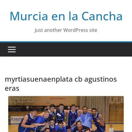
Skip
Murcia en la Cancha
to
content
Just another WordPress site
myrtiasuenaenplata cb agustinos
eras