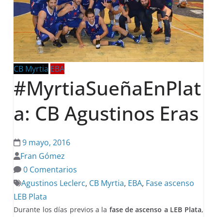
CB Myrtia
EBA
#MyrtiaSueñaEnPlat
a: CB Agustinos Eras
9 mayo, 2016
Fran Gómez
0 Comentarios
Agustinos Leclerc
,
CB Myrtia
,
EBA
,
Fase ascenso
LEB Plata
Durante los días previos a la
fase de ascenso a LEB Plata
,