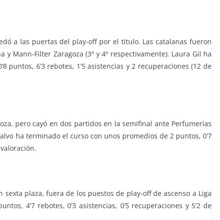
ó a las puertas del play-off por el título. Las catalanas fueron
na y Mann-Filter Zaragoza (3º y 4º respectivamente). Laura Gil ha
 puntos, 6’3 rebotes, 1’5 asistencias y 2 recuperaciones (12 de
goza, pero cayó en dos partidos en la semifinal ante Perfumerías
Calvo ha terminado el curso con unos promedios de 2 puntos, 0’7
 valoración.
n sexta plaza, fuera de los puestos de play-off de ascenso a Liga
ntos, 4’7 rebotes, 0’3 asistencias, 0’5 recuperaciones y 5’2 de