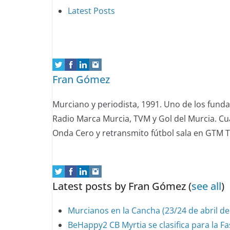
following
Latest Posts
two
tabs
change
content
Fran Gómez
below.
Murciano y periodista, 1991. Uno de los fund
Radio Marca Murcia, TVM y Gol del Murcia. Cu
Onda Cero y retransmito fútbol sala en GTM T
Latest posts by Fran Gómez
(
see all
)
Murcianos en la Cancha (23/24 de abril de
BeHappy2 CB Myrtia se clasifica para la F