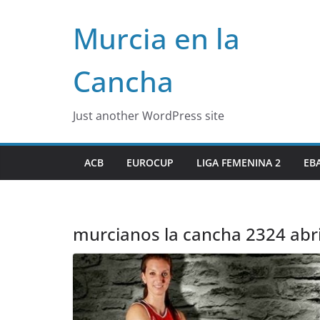
Skip
Murcia en la
to
content
Cancha
Just another WordPress site
ACB
EUROCUP
LIGA FEMENINA 2
EB
murcianos la cancha 2324 abri