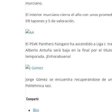
murciano.
El interior murciano cierra el año con unos promedi
0’8 tapones y 5 de valoración.
El PSVK Panthers húngaro ha ascendido a Liga I, tr
Alberto Antuña será baja en la final por el títu
temporada. ¡Enhorabuena!
Jorge Gómez se encuentra recuperándose de una
Politehnica Iasi.
The
Bio