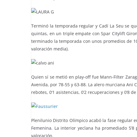
Terminó la temporada regular y Cadí La Seu se qued
quintas, en un triple empate con Spar Citylift Giro
terminado la temporada con unos promedios de 10’8
valoración media).
Quien sí se metió en play-off fue Mann-Filter Zara
Avenida, por 78-55 y 63-88. La alero murciana Ani 
rebotes, 0’1 asistencias, 0’2 recuperaciones y 0’8 de
Plenilunio Distrito Olímpico acabó la fase regular e
Femenina. La interior yeclana ha promediado 5’8 pu
valoración.