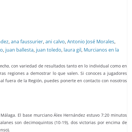
ndez
,
ana faussurier
,
ani calvo
,
Antonio José Morales
,
co
,
juan ballesta
,
juan toledo
,
laura gil
,
Murcianos en la
ancha
, con variedad de resultados tanto en lo individual como en
tras regiones a demostrar lo que valen. Si conoces a jugadores
al fuera de la Región, puedes ponerte en contacto con nosotros
 Málaga. El base murciano Álex Hernández estuvo 7:20 minutos
talanes son decimoquintos (10-19), dos victorias por encima de
nso).