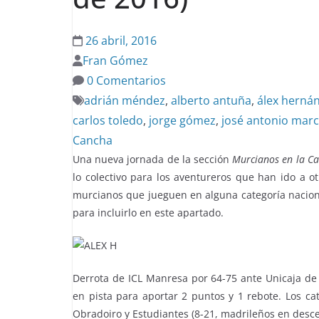
26 abril, 2016
Fran Gómez
0 Comentarios
adrián méndez
,
alberto antuña
,
álex herná
carlos toledo
,
jorge gómez
,
josé antonio mar
Cancha
Una nueva jornada de la sección
Murcianos en la C
lo colectivo para los aventureros que han ido a o
murcianos que jueguen en alguna categoría nacion
para incluirlo en este apartado.
Derrota de ICL Manresa por 64-75 ante Unicaja de
en pista para aportar 2 puntos y 1 rebote. Los ca
Obradoiro y Estudiantes (8-21, madrileños en desce