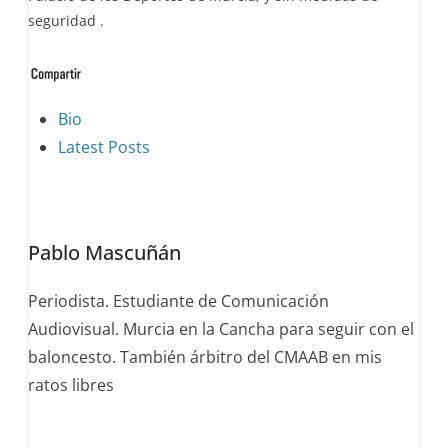
seguridad .
The
Bio
following
Latest Posts
two
tabs
change
Pablo Mascuñán
content
below.
Periodista. Estudiante de Comunicación
Audiovisual. Murcia en la Cancha para seguir con el
baloncesto. También árbitro del CMAAB en mis
ratos libres