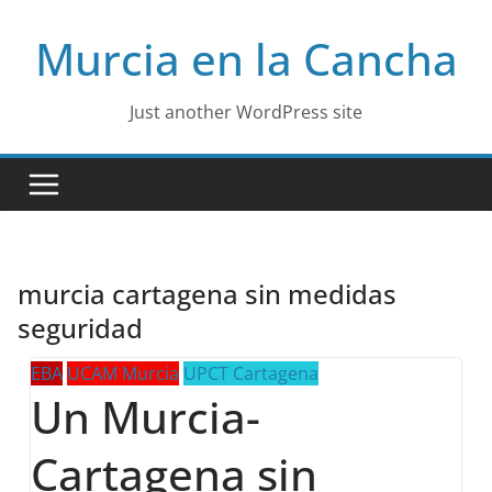
Skip
Murcia en la Cancha
to
content
Just another WordPress site
murcia cartagena sin medidas
seguridad
EBA
UCAM Murcia
UPCT Cartagena
Un Murcia-
Cartagena sin