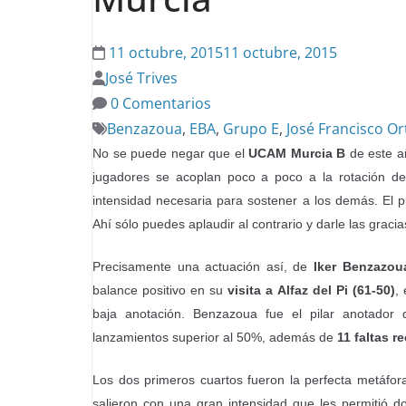
11 octubre, 2015
11 octubre, 2015
José Trives
0 Comentarios
Benzazoua
,
EBA
,
Grupo E
,
José Francisco Or
No se puede negar que el
UCAM Murcia B
de este añ
jugadores se acoplan poco a poco a la rotación d
intensidad necesaria para sostener a los demás. El p
Ahí sólo puedes aplaudir al contrario y darle las grac
Precisamente una actuación así, de
Iker Benzazou
balance positivo en su
visita a Alfaz del Pi (61-50)
,
baja anotación. Benzazoua fue el pilar anotador 
lanzamientos superior al 50%, además de
11 faltas r
Los dos primeros cuartos fueron la perfecta metáfo
salieron con una gran intensidad que les permitió d