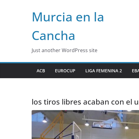
Skip
Murcia en la
to
content
Cancha
Just another WordPress site
ACB
EUROCUP
LIGA FEMENINA 2
EB
los tiros libres acaban con el