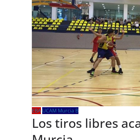
EBA
UCAM Murcia B
Los tiros libres 
Murcia