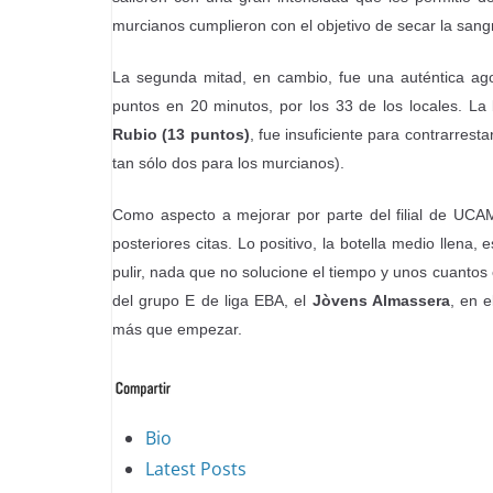
murcianos cumplieron con el objetivo de secar la sangr
La segunda mitad, en cambio, fue una auténtica ag
puntos en 20 minutos, por los 33 de los locales. L
Rubio (13 puntos)
, fue insuficiente para contrarresta
tan sólo dos para los murcianos).
Como aspecto a mejorar por parte del filial de UCA
posteriores citas. Lo positivo, la botella medio llen
pulir, nada que no solucione el tiempo y unos cuantos
del grupo E de liga EBA, el
Jòvens Almassera
, en 
más que empezar.
The
Bio
following
Latest Posts