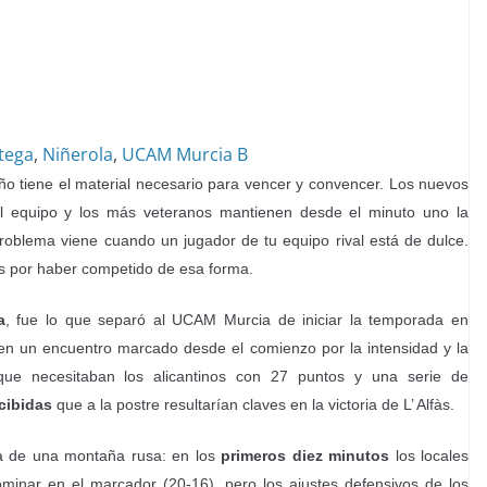
tega
,
Niñerola
,
UCAM Murcia B
o tiene el material necesario para vencer y convencer. Los nuevos
el equipo y los más veteranos mantienen desde el minuto uno la
roblema viene cuando un jugador de tu equipo rival está de dulce.
ias por haber competido de esa forma.
a
, fue lo que separó al UCAM Murcia de iniciar la temporada en
 en un encuentro marcado desde el comienzo por la intensidad y la
que necesitaban los alicantinos con 27 puntos y una serie de
ecibidas
que a la postre resultarían claves en la victoria de L’ Alfàs.
ra de una montaña rusa: en los
primeros diez minutos
los locales
ominar en el marcador (20-16), pero los ajustes defensivos de los