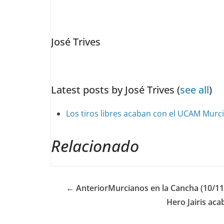
two
tabs
change
José Trives
content
below.
Latest posts by José Trives
(
see all
)
Los tiros libres acaban con el UCAM Murc
Relacionado
← Anterior
Murcianos en la Cancha (10/11
Hero Jairis aca