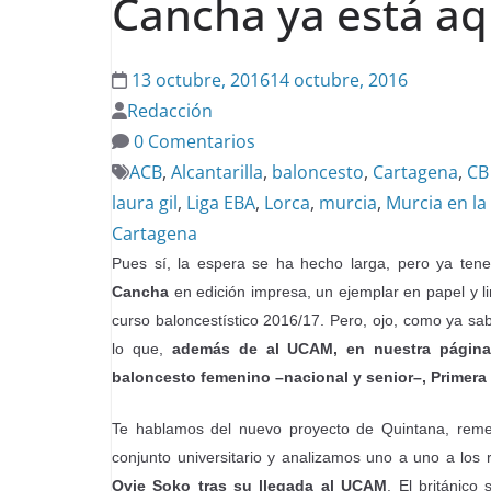
Cancha ya está aq
13 octubre, 2016
14 octubre, 2016
Redacción
0 Comentarios
ACB
,
Alcantarilla
,
baloncesto
,
Cartagena
,
CB 
laura gil
,
Liga EBA
,
Lorca
,
murcia
,
Murcia en la
Cartagena
Pues sí, la espera se ha hecho larga, pero ya te
Cancha
en edición impresa, un ejemplar en papel y l
curso baloncestístico 2016/17. Pero, ojo, como ya sa
lo que,
además de al UCAM, en nuestra páginas
baloncesto femenino –nacional y senior–, Primera
Te hablamos del nuevo proyecto de Quintana, re
conjunto universitario y analizamos uno a uno a los
Ovie Soko tras su llegada al UCAM
. El británico