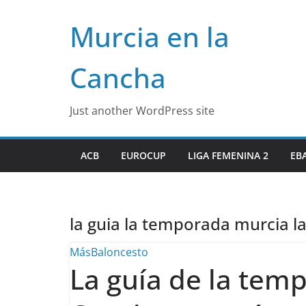
Skip
Murcia en la
to
content
Cancha
Just another WordPress site
ACB
EUROCUP
LIGA FEMENINA 2
EB
la guia la temporada murcia l
MásBaloncesto
La guía de la tem