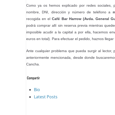
Como ya os hemos explicado por redes sociales, pu
nombre, DNI, dirección y número de teléfono a
m
recogida en el
Café Bar Harrow (Avda. General Gut
podrá comprar allí sin reserva previa mientras quede
imposible acudir a la capital a por ella, hacemos e
euros en total). Para efectuar el pedido, haznos llega
Ante cualquier problema que pueda surgir al lector,
anteriormente mencionada, desde donde buscaremos
Cancha.
The
Bio
following
Latest Posts
two
tabs