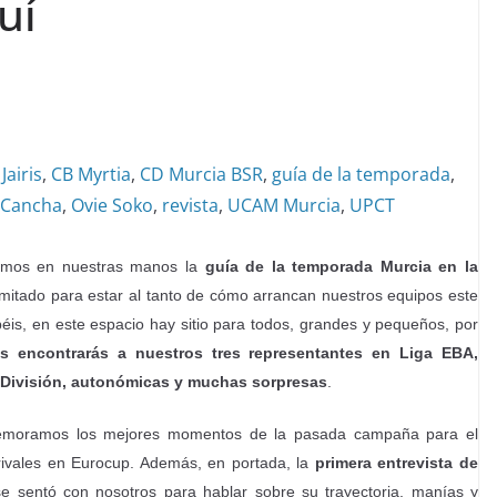
uí
Jairis
,
CB Myrtia
,
CD Murcia BSR
,
guía de la temporada
,
 Cancha
,
Ovie Soko
,
revista
,
UCAM Murcia
,
UPCT
nemos en nuestras manos la
guía de la temporada Murcia en la
imitado para estar al tanto de cómo arrancan nuestros equipos este
béis, en este espacio hay sitio para todos, grandes y pequeños, por
 encontrarás a nuestros tres representantes en Liga EBA,
 División, autonómicas y muchas sorpresas
.
memoramos los mejores momentos de la pasada campaña para el
 rivales en Eurocup. Además, en portada, la
primera entrevista de
 se sentó con nosotros para hablar sobre su trayectoria, manías y