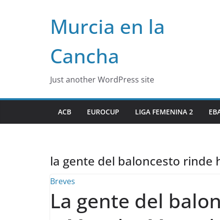
Skip
Murcia en la
to
content
Cancha
Just another WordPress site
ACB
EUROCUP
LIGA FEMENINA 2
EB
la gente del baloncesto rin
Breves
La gente del balo