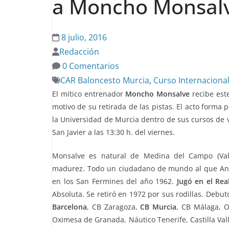
a Moncho Monsal
8 julio, 2016
Redacción
0 Comentarios
CAR Baloncesto Murcia
,
Curso Internaciona
El mítico entrenador
Moncho Monsalve
recibe est
motivo de su retirada de las pistas. El acto forma 
la Universidad de Murcia dentro de sus cursos de v
San Javier a las 13:30 h. del viernes.
Monsalve es natural de Medina del Campo (Val
madurez. Todo un ciudadano de mundo al que Anto
en los San Fermines del año 1962.
Jugó en el Rea
Absoluta. Se retiró en 1972 por sus rodillas. Debu
Barcelona
, CB Zaragoza,
CB Murcia
, CB Málaga, O
Oximesa de Granada, Náutico Tenerife, Castilla Vall