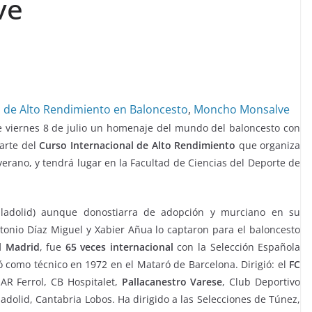
ve
l de Alto Rendimiento en Baloncesto
,
Moncho Monsalve
e viernes 8 de julio un homenaje del mundo del baloncesto con
parte del
Curso Internacional de Alto Rendimiento
que organiza
erano, y tendrá lugar en la Facultad de Ciencias del Deporte de
ladolid) aunque donostiarra de adopción y murciano en su
nio Díaz Miguel y Xabier Añua lo captaron para el baloncesto
l Madrid
, fue
65 veces internacional
con la Selección Española
tó como técnico en 1972 en el Mataró de Barcelona. Dirigió: el
FC
AR Ferrol, CB Hospitalet,
Pallacanestro Varese
, Club Deportivo
adolid, Cantabria Lobos. Ha dirigido a las Selecciones de Túnez,