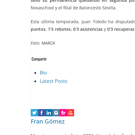
selló su permanencia quedando en segunda pos
Novaschool y el filial de Baloncesto Sevilla.
Esta última temporada, Juan Toledo ha disputa
puntos
,
1’5 rebotes
,
0’3 asistencias
y
0’3 recupera
Foto: MARCA
The
Bio
following
Latest Posts
two
tabs
change
content
Fran Gómez
below.