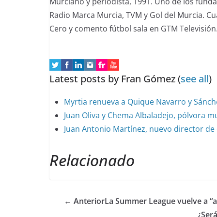
Murciano y periodista, 1991. Uno de los fund
Radio Marca Murcia, TVM y Gol del Murcia. C
Cero y comento fútbol sala en GTM Televisión
Latest posts by Fran Gómez
(
see all
)
Myrtia renueva a Quique Navarro y Sánche
Juan Oliva y Chema Albaladejo, pólvora m
Juan Antonio Martínez, nuevo director d
Relacionado
← Anterior
La Summer League vuelve a “a
¿Será