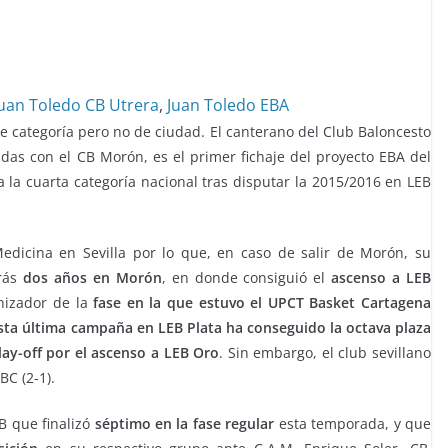
uan Toledo CB Utrera
,
Juan Toledo EBA
 categoría pero no de ciudad. El canterano del Club Baloncesto
das con el CB Morón, es el primer fichaje del proyecto EBA del
a la cuarta categoría nacional tras disputar la 2015/2016 en LEB
dicina en Sevilla por lo que, en caso de salir de Morón, su
trás
dos años en Morón
, en donde consiguió el
ascenso a LEB
nizador de la
fase en la que estuvo el UPCT Basket Cartagena
sta última campaña en LEB Plata ha conseguido la octava plaza
lay-off por el ascenso a LEB Oro
. Sin embargo, el club sevillano
C (2-1).
B que finalizó
séptimo en la fase regular
esta temporada, y que