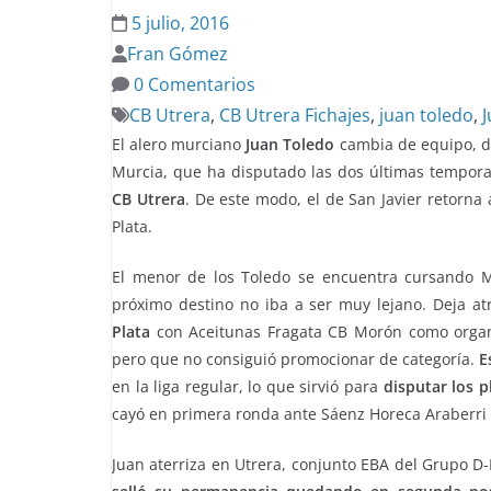
5 julio, 2016
Fran Gómez
0 Comentarios
CB Utrera
,
CB Utrera Fichajes
,
juan toledo
,
J
El alero murciano
Juan Toledo
cambia de equipo, de
Murcia, que ha disputado las dos últimas tempora
CB Utrera
. De este modo, el de San Javier retorna 
Plata.
El menor de los Toledo se encuentra cursando Me
próximo destino no iba a ser muy lejano. Deja a
Plata
con Aceitunas Fragata CB Morón como orga
pero que no consiguió promocionar de categoría.
E
en la liga regular, lo que sirvió para
disputar los p
cayó en primera ronda ante Sáenz Horeca Araberri B
Juan aterriza en Utrera, conjunto EBA del Grupo D-