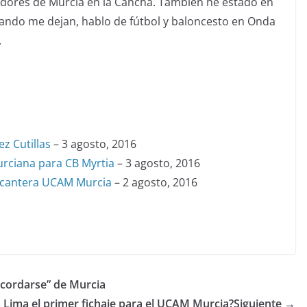
adores de Murcia en la Cancha. También he estado en
uando me dejan, hablo de fútbol y baloncesto en Onda
.
z Cutillas
– 3 agosto, 2016
urciana para CB Myrtia
– 3 agosto, 2016
e cantera UCAM Murcia
– 2 agosto, 2016
cordarse” de Murcia
 Lima el primer fichaje para el UCAM Murcia?
Siguiente →