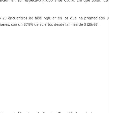
ición
en su respectivo grupo ante C.A.M. Enrique Soler, CB
do 23 encuentros de fase regular en los que ha promediado
3
ciones
, con un 37’9% de aciertos desde la línea de 3 (25/66).