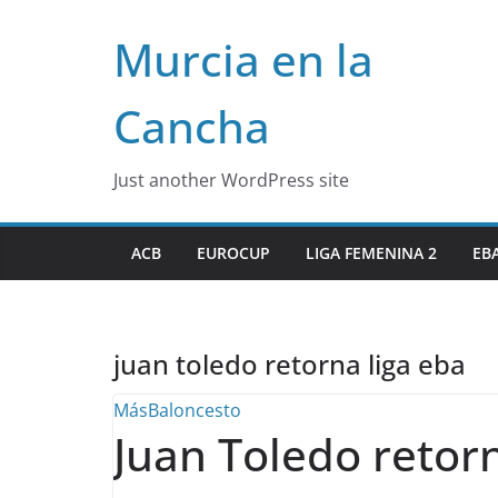
Skip
Murcia en la
to
content
Cancha
Just another WordPress site
ACB
EUROCUP
LIGA FEMENINA 2
EB
juan toledo retorna liga eba
MásBaloncesto
Juan Toledo retor