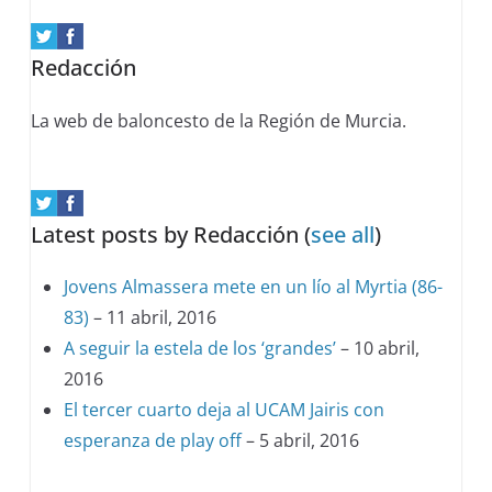
change
content
Redacción
below.
La web de baloncesto de la Región de Murcia.
Latest posts by Redacción
(
see all
)
Jovens Almassera mete en un lío al Myrtia (86-
83)
– 11 abril, 2016
A seguir la estela de los ‘grandes’
– 10 abril,
2016
El tercer cuarto deja al UCAM Jairis con
esperanza de play off
– 5 abril, 2016