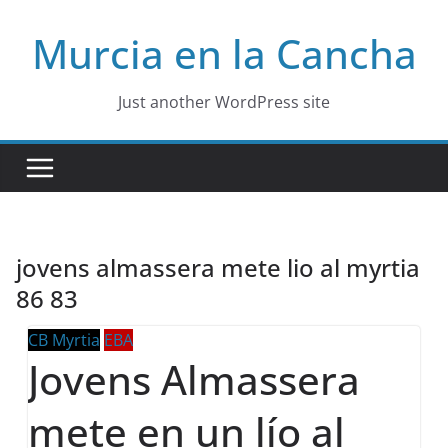
Skip
Murcia en la Cancha
to
content
Just another WordPress site
jovens almassera mete lio al myrtia
86 83
CB Myrtia
EBA
Jovens Almassera
mete en un lío al