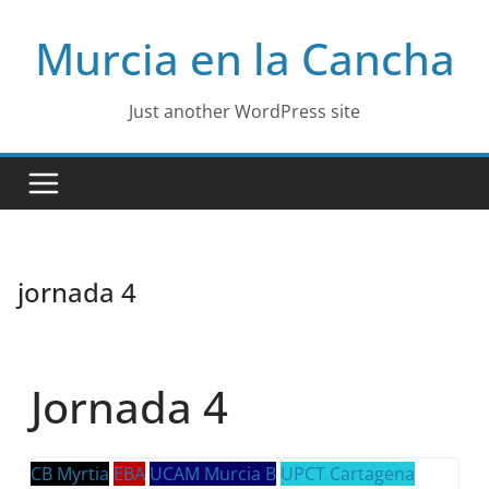
Skip
Murcia en la Cancha
to
content
Just another WordPress site
jornada 4
Jornada 4
CB Myrtia
EBA
UCAM Murcia B
UPCT Cartagena