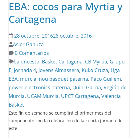
EBA: cocos para Myrtia y
Cartagena
28 octubre, 2016
28 octubre, 2016
Asier Ganuza
0 Comentarios
baloncesto
,
Basket Cartagena
,
CB Myrtia
,
Grupo
E
,
Jornada 4
,
Jovens Almassera
,
Kuko Cruza
,
Liga
EBA
,
murcia
,
nou basquet paterna
,
Paco Guillem
,
power electronics paterna
,
Quini García
,
Región de
Murcia
,
UCAM Murcia
,
UPCT Cartagena
,
Valencia
Basket
Este fin de semana se cumplirá el primer mes del
campeonato con la celebración de la cuarta jornada de
este