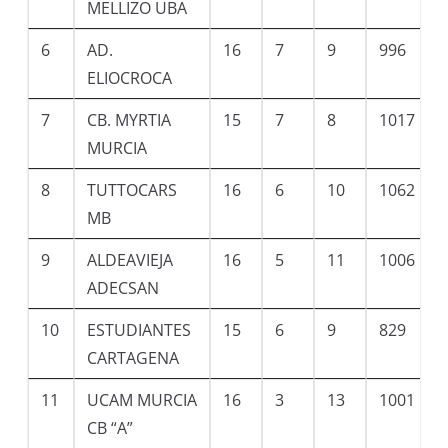
MELLIZO UBA
6
AD.
16
7
9
996
ELIOCROCA
7
CB. MYRTIA
15
7
8
1017
MURCIA
8
TUTTOCARS
16
6
10
1062
MB
9
ALDEAVIEJA
16
5
11
1006
ADECSAN
10
ESTUDIANTES
15
6
9
829
CARTAGENA
11
UCAM MURCIA
16
3
13
1001
CB “A”