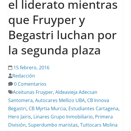
el liderato mientras
que Fruyper y
Begastri luchan por
la segunda plaza
15 febrero, 2016
Redacción
0 Comentarios
Aceitunas Fruyper
,
Aldeavieja Adecsan
Santomera
,
Autocares Mellizo UBA
,
CB Innova
Begastri
,
CB Myrtia Murcia
,
Estudiantes Cartagena
,
Hero Jairis
,
Linares Grupo Inmobiliario
,
Primera
División
,
Superdumbo maristas
,
Tuttocars Molina