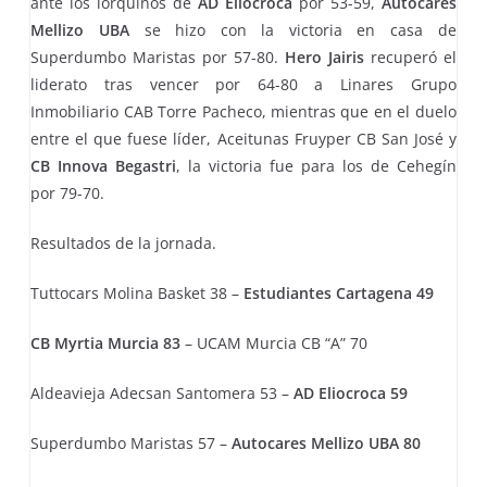
ante los lorquinos de
AD Eliocroca
por 53-59,
Autocares
Mellizo UBA
se hizo con la victoria en casa de
Superdumbo Maristas por 57-80.
Hero Jairis
recuperó el
liderato tras vencer por 64-80 a Linares Grupo
Inmobiliario CAB Torre Pacheco, mientras que en el duelo
entre el que fuese líder, Aceitunas Fruyper CB San José y
CB Innova Begastri
, la victoria fue para los de Cehegín
por 79-70.
Resultados de la jornada.
Tuttocars Molina Basket 38 –
Estudiantes Cartagena 49
CB Myrtia Murcia 83
– UCAM Murcia CB “A” 70
Aldeavieja Adecsan Santomera 53 –
AD Eliocroca 59
Superdumbo Maristas 57 –
Autocares Mellizo UBA 80