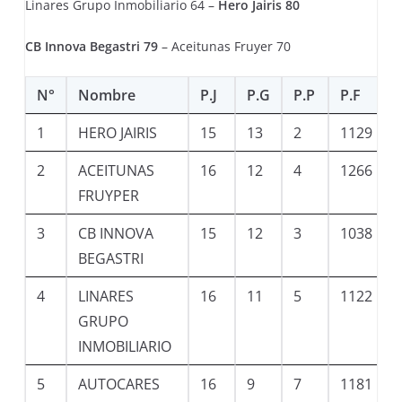
Linares Grupo Inmobiliario 64 –
Hero Jairis 80
CB Innova Begastri 79
– Aceitunas Fruyer 70
N°
Nombre
P.J
P.G
P.P
P.F
1
HERO JAIRIS
15
13
2
1129
2
ACEITUNAS
16
12
4
1266
FRUYPER
3
CB INNOVA
15
12
3
1038
BEGASTRI
4
LINARES
16
11
5
1122
GRUPO
INMOBILIARIO
5
AUTOCARES
16
9
7
1181