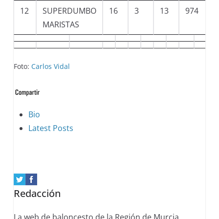
12
SUPERDUMBO
16
3
13
974
MARISTAS
Foto:
Carlos Vidal
The
Bio
following
Latest Posts
two
tabs
change
content
Redacción
below.
La web de baloncesto de la Región de Murcia.