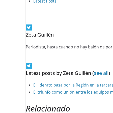
following
Latest Posts
two
tabs
change
content
Zeta Guillén
below.
Periodista, hasta cuando no hay balón de por
Latest posts by Zeta Guillén
(
see all
)
El liderato pasa por la Región en la tercer
El triunfo como unión entre los equipos 
Relacionado