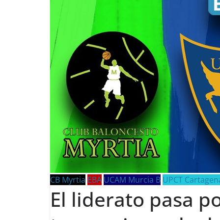
CB Myrtia
EBA
UCAM Murcia B
UPCT Cartagen
El liderato pasa po