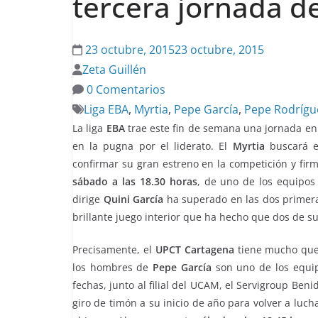
tercera jornada d
23 octubre, 2015
23 octubre, 2015
Zeta Guillén
0 Comentarios
Liga EBA
,
Myrtia
,
Pepe García
,
Pepe Rodrígu
La liga
EBA
trae este fin de semana una jornada e
en la pugna por el liderato. El
Myrtia
buscará en
confirmar su gran estreno en la competición y firma
sábado a las 18.30 horas
, de uno de los equipos
dirige
Quini García
ha superado en las dos primera
brillante juego interior que ha hecho que dos de su
Precisamente, el
UPCT Cartagena
tiene mucho que d
los hombres de
Pepe García
son uno de los equip
fechas, junto al filial del UCAM, el Servigroup Ben
giro de timón a su inicio de año para volver a luch