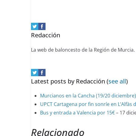
two
tabs
change
content
Redacción
below.
La web de baloncesto de la Región de Murcia.
Latest posts by Redacción
(
see all
)
Murcianos en la Cancha (19/20 diciembre)
UPCT Cartagena por fin sonríe en L’Alfàs de
Bus y entrada a Valencia por 15€
– 17 dic
Relacionado