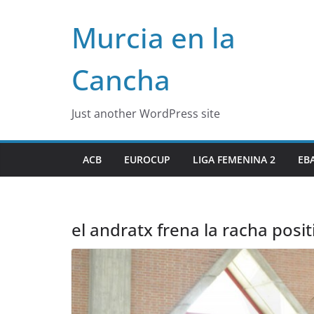
Skip
Murcia en la
to
content
Cancha
Just another WordPress site
ACB
EUROCUP
LIGA FEMENINA 2
EB
el andratx frena la racha posit