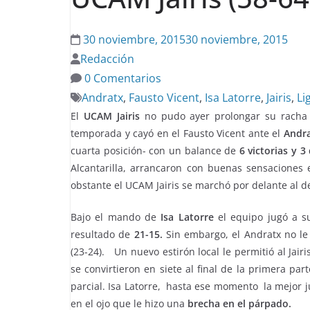
30 noviembre, 2015
30 noviembre, 2015
Redacción
0 Comentarios
Andratx
,
Fausto Vicent
,
Isa Latorre
,
Jairis
,
Li
El
UCAM Jairis
no pudo ayer prolongar su racha c
temporada y cayó en el Fausto Vicent ante el
Andr
cuarta posición- con un balance de
6 victorias y 3
Alcantarilla, arrancaron con buenas sensaciones 
obstante el UCAM Jairis se marchó por delante al d
Bajo el mando de
Isa Latorre
el equipo jugó a su
resultado de
21-15.
Sin embargo, el Andratx no le 
(23-24). Un nuevo estirón local le permitió al Jair
se convirtieron en siete al final de la primera pa
parcial. Isa Latorre, hasta ese momento la mejor j
en el ojo que le hizo una
brecha en el párpado.