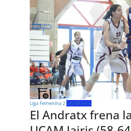
Liga Femenina 2
UCAM Jairis
El Andratx frena l
UCAM Jairis (58-64