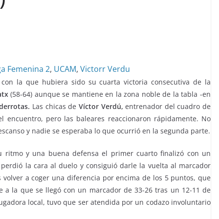
ga Femenina 2
,
UCAM
,
Victorr Verdu
on la que hubiera sido su cuarta victoria consecutiva de la
atx
(58-64) aunque se mantiene en la zona noble de la tabla -en
 derrotas.
Las chicas de
Víctor Verdú,
entrenador del cuadro de
el encuentro, pero las baleares reaccionaron rápidamente. No
escanso y nadie se esperaba lo que ocurrió en la segunda parte.
 ritmo y una buena defensa el primer cuarto finalizó con un
perdió la cara al duelo y consiguió darle la vuelta al marcador
is volver a coger una diferencia por encima de los 5 puntos, que
rte a la que se llegó con un marcador de 33-26 tras un 12-11 de
ugadora local, tuvo que ser atendida por un codazo involuntario