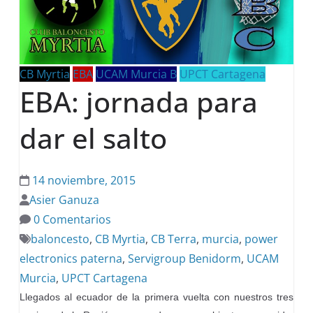
CB Myrtia
EBA
UCAM Murcia B
UPCT Cartagena
EBA: jornada para
dar el salto
14 noviembre, 2015
Asier Ganuza
0 Comentarios
baloncesto
,
CB Myrtia
,
CB Terra
,
murcia
,
power
electronics paterna
,
Servigroup Benidorm
,
UCAM
Murcia
,
UPCT Cartagena
Llegados al ecuador de la primera vuelta con nuestros tres