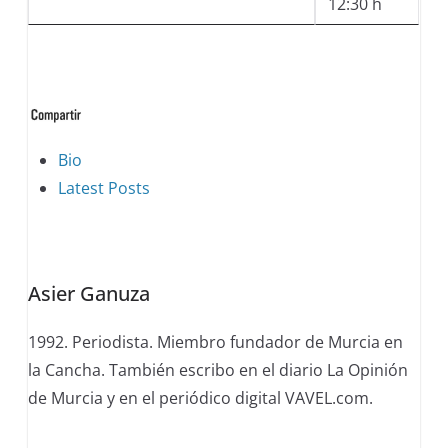
12:30 h
The
Bio
following
Latest Posts
two
tabs
change
Asier Ganuza
content
below.
1992. Periodista. Miembro fundador de Murcia en
la Cancha. También escribo en el diario La Opinión
de Murcia y en el periódico digital VAVEL.com.