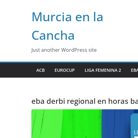
Skip
Murcia en la
to
content
Cancha
Just another WordPress site
ACB
EUROCUP
LIGA FEMENINA 2
EB
eba derbi regional en horas b