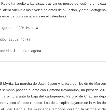
Rubio ha vuelto a las pistas tras varios meses de lesión y empieza
 alero vuelve a los niveles de antes de su lesión, y ante Cartagena
 esos partidos señalados en el calendario.
tagena – UCAM Murcia
ngo, 12.30 horas
unicipal de Cartagena
 Myrtia. La marcha de Juani Jasen y la baja por lesión de Marcos
e la semana pasada cuenta con Edmond Koyanouba, un pívot de 207
n la pintura ante la baja del cartagenero. Pero el de Chad no dejó
o y, eso sí, siete rebotes. Los de la capital cayeron en la visita de
l líder Gandía, los murcianos tampoco lograron la victoria y, de