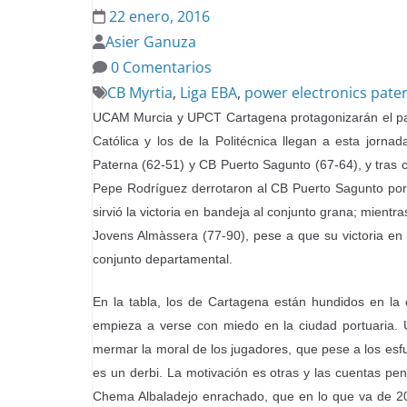
22 enero, 2016
Asier Ganuza
0 Comentarios
CB Myrtia
,
Liga EBA
,
power electronics pate
UCAM Murcia y UPCT Cartagena protagonizarán el parti
Católica y los de la Politécnica llegan a esta jorn
Paterna (62-51) y CB Puerto Sagunto (67-64), y tras 
Pepe Rodríguez derrotaron al CB Puerto Sagunto por 7
sirvió la victoria en bandeja al conjunto grana; mientr
Jovens Almàssera (77-90), pese a que su victoria en 
conjunto departamental.
En la tabla, los de Cartagena están hundidos en la c
empieza a verse con miedo en la ciudad portuaria. 
mermar la moral de los jugadores, que pese a los esf
es un derbi. La motivación es otras y las cuentas pe
Chema Albaladejo enrachado, que en lo que va de 20