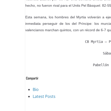
hecho, no fueron rival para el Units Pel Bàsquet: 82-55
Esta semana, los hombres del Myrtia volverán a ejer
inmediata perseguir de los del Príncipe: los murci
valencianos marchan quintos, con un récord de 6-7 que 
CB Myrtia – P
Sába
Pabellón 
The
Bio
following
Latest Posts
two
tabs