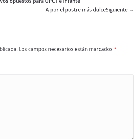
ivos opuestos para UPCT e Infante
A por el postre más dulce
Siguiente →
blicada.
Los campos necesarios están marcados
*