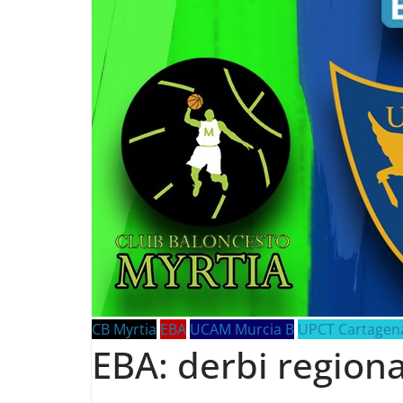
CB Myrtia
EBA
UCAM Murcia B
UPCT Cartagen
EBA: derbi regiona