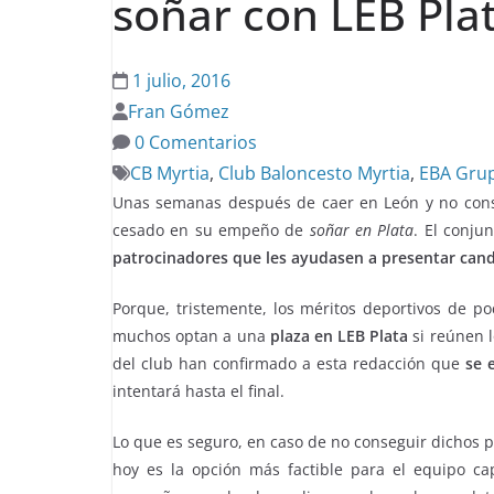
soñar con LEB Pla
1 julio, 2016
Fran Gómez
0 Comentarios
CB Myrtia
,
Club Baloncesto Myrtia
,
EBA Gru
Unas semanas después de caer en León y no conse
cesado en su empeño de
soñar en Plata
. El conju
patrocinadores que les ayudasen a presentar can
Porque, tristemente, los méritos deportivos de p
muchos optan a una
plaza en LEB Plata
si reúnen l
del club han confirmado a esta redacción que
se 
intentará hasta el final.
Lo que es seguro, en caso de no conseguir dichos p
hoy es la opción más factible para el equipo ca