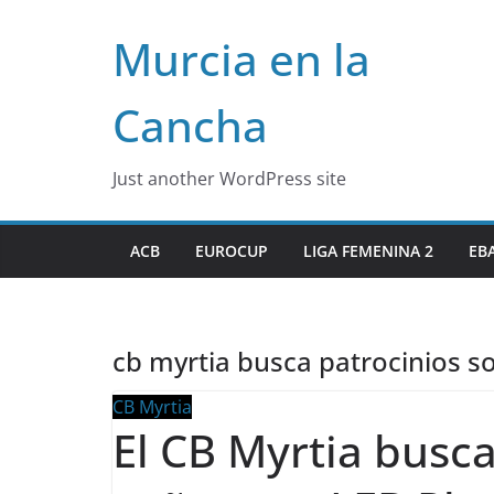
Skip
Murcia en la
to
content
Cancha
Just another WordPress site
ACB
EUROCUP
LIGA FEMENINA 2
EB
cb myrtia busca patrocinios so
CB Myrtia
El CB Myrtia busca