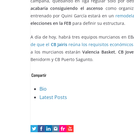
campaña, quedando en liga regular solo por detr
acabaría consiguiendo el ascenso
como organiza
entrenado por Quini García estará en un
remodel
elecciones en la FEB
para definir su estructura.
A día de hoy, habrá tres equipos murcianos en EB
de que el
CB Jairis
reúna los requisitos económicos
a los murcianos estarán
Valencia Basket
,
CB Jove
Benidorm y CB Puerto Sagunto.
The
Bio
following
Latest Posts
two
tabs
change
content