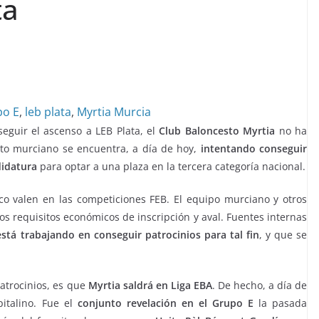
ta
po E
,
leb plata
,
Myrtia Murcia
guir el ascenso a LEB Plata, el
Club Baloncesto Myrtia
no ha
nto murciano se encuentra, a día de hoy,
intentando conseguir
didatura
para optar a una plaza en la tercera categoría nacional.
oco valen en las competiciones FEB. El equipo murciano y otros
os requisitos económicos de inscripción y aval. Fuentes internas
está trabajando en conseguir patrocinios para tal fin
, y que se
atrocinios, es que
Myrtia saldrá en Liga EBA
. De hecho, a día de
pitalino. Fue el
conjunto revelación en el Grupo E
la pasada