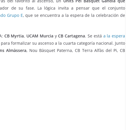
ás del favorito al ascenso, un
Units Pèl Básquet Gandía que
dor de su fase. La lógica invita a pensar que el conjunto
ado Grupo E
, que se encuentra a la espera de la celebración de
A:
CB Myrtia
,
UCAM Murcia
y
CB Cartagena
. Se está
a la espera
para formalizar su ascenso a la cuarta categoría nacional. Junto
ns Almàssera
, Nou Bàsquet Paterna, CB Terra Alfàs del Pi, CB