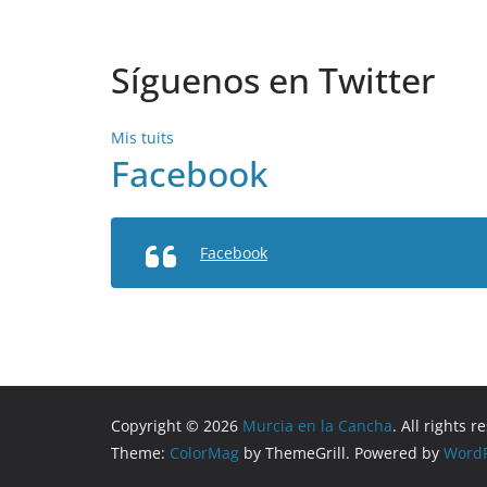
Síguenos en Twitter
Mis tuits
Facebook
Facebook
Copyright © 2026
Murcia en la Cancha
. All rights r
Theme:
ColorMag
by ThemeGrill. Powered by
WordP