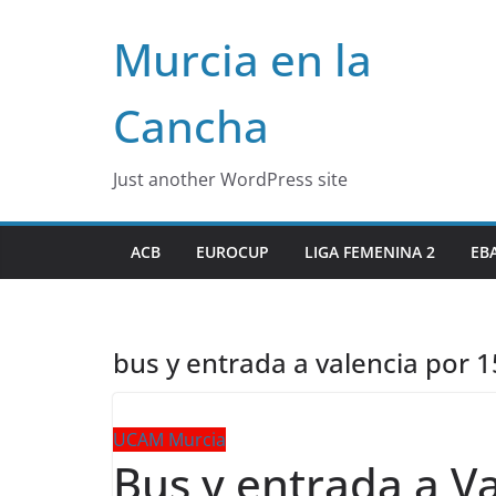
Skip
Murcia en la
to
content
Cancha
Just another WordPress site
ACB
EUROCUP
LIGA FEMENINA 2
EB
bus y entrada a valencia por 
UCAM Murcia
Bus y entrada a V