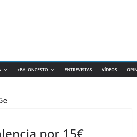
A
+BALONCESTO
ENTREVISTAS
VÍDEOS
OPI
15e
alencia por 15€