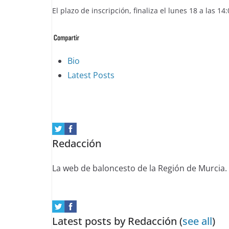
El plazo de inscripción, finaliza el lunes 18 a las 14:
The
Bio
following
Latest Posts
two
tabs
change
content
Redacción
below.
La web de baloncesto de la Región de Murcia.
Latest posts by Redacción
(
see all
)