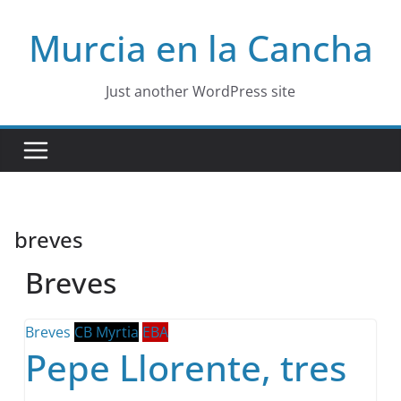
Skip
Murcia en la Cancha
to
content
Just another WordPress site
breves
Breves
Breves
CB Myrtia
EBA
Pepe Llorente, tres