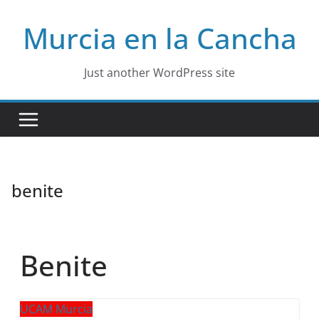
Skip
Murcia en la Cancha
to
content
Just another WordPress site
benite
Benite
UCAM Murcia