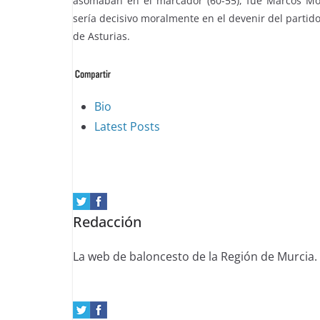
asomaban en el marcador (60-55), fue Marcos Moli
sería decisivo moralmente en el devenir del partido
de Asturias.
The
Bio
following
Latest Posts
two
tabs
change
content
Redacción
below.
La web de baloncesto de la Región de Murcia.