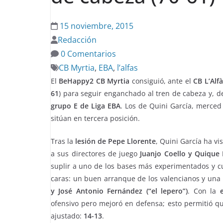
15 noviembre, 2015
Redacción
0 Comentarios
CB Myrtia
,
EBA
,
l’alfas
El
BeHappy2 CB Myrtia
consiguió, ante el
CB L’Alf
61
) para seguir enganchado al tren de cabeza y, d
grupo E de Liga EBA
. Los de Quini García, merced 
sitúan en tercera posición.
Tras la
lesión de Pepe Llorente
, Quini García ha v
a sus directores de juego
Juanjo Coello y Quique
suplir a uno de los bases más experimentados y cu
caras: un buen arranque de los valencianos y una 
y José Antonio Fernández (“el lepero”)
. Con la
ofensivo pero mejoró en defensa; esto permitió qu
ajustado:
14-13
.