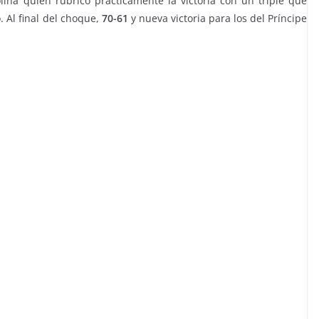
na quien rubricó prácticamente la victoria con un triple que
. Al final del choque,
70-61
y nueva victoria para los del Príncipe