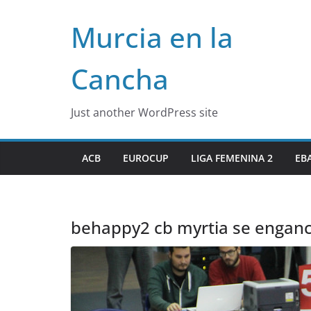
Skip
Murcia en la
to
content
Cancha
Just another WordPress site
ACB
EUROCUP
LIGA FEMENINA 2
EB
behappy2 cb myrtia se enganc