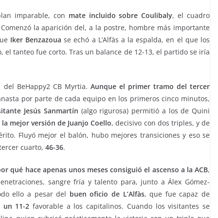
lan imparable, con
mate incluido sobre Coulibaly
, el cuadro
 Comenzó la aparición del, a la postre, hombre más importante
que
Iker Benzazoua
se echó a L’Alfàs a la espalda, en el que los
, el tanteo fue corto. Tras un balance de 12-13, el partido se iría
ra del BeHappy2 CB Myrtia.
Aunque el primer tramo del tercer
anasta por parte de cada equipo en los primeros cinco minutos,
isitante Jesús Sanmartín
(algo rigurosa) permitió a los de Quini
 la mejor versión de Juanjo Coello
, decisivo con dos triples, y de
rito. Fluyó mejor el balón, hubo mejores transiciones y eso se
tercer cuarto,
46-36
.
por qué hace apenas unos meses consiguió el ascenso a la ACB
,
enetraciones, sangre fría y talento para, junto a Álex Gómez-
todo ello a pesar del
buen oficio de L’Alfàs
, que fue capaz de
s un 11-2
favorable a los capitalinos. Cuando los visitantes se