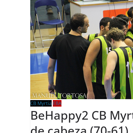
CB Myrtia
EBA
BeHappy2 CB Myrti
de cabeza (70-61)