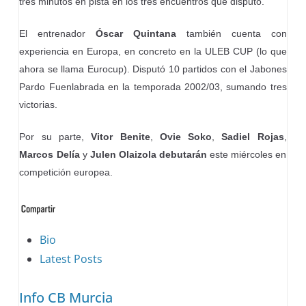
tres minutos en pista en los tres encuentros que disputó.
El entrenador
Óscar Quintana
también cuenta con
experiencia en Europa, en concreto en la ULEB CUP (lo que
ahora se llama Eurocup). Disputó 10 partidos con el Jabones
Pardo Fuenlabrada en la temporada 2002/03, sumando tres
victorias.
Por su parte,
Vitor Benite
,
Ovie Soko
,
Sadiel Rojas
,
Marcos Delía
y
Julen Olaizola debutarán
este miércoles en
competición europea.
The
Bio
following
Latest Posts
two
Info CB Murcia
tabs