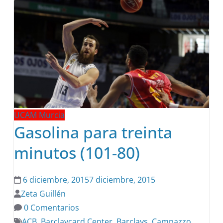
UCAM Murcia
Gasolina para treinta
minutos (101-80)
6 diciembre, 2015
7 diciembre, 2015
Zeta Guillén
0 Comentarios
ACB
,
Barclaycard Center
,
Barclays
,
Campazzo
,