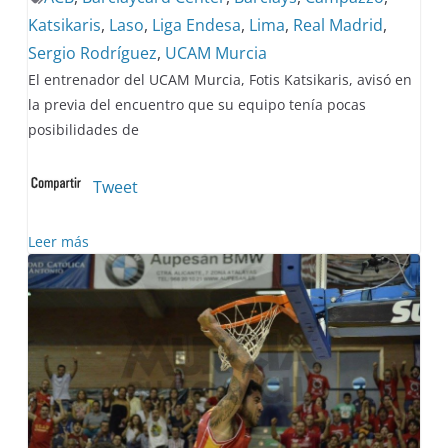
Katsikaris
,
Laso
,
Liga Endesa
,
Lima
,
Real Madrid
,
Sergio Rodríguez
,
UCAM Murcia
El entrenador del UCAM Murcia, Fotis Katsikaris, avisó en
la previa del encuentro que su equipo tenía pocas
posibilidades de
Tweet
Leer más