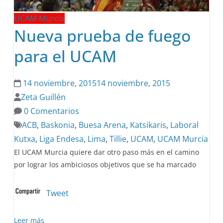
UCAM Murcia
Nueva prueba de fuego
para el UCAM
14 noviembre, 2015
14 noviembre, 2015
Zeta Guillén
0 Comentarios
ACB
,
Baskonia
,
Buesa Arena
,
Katsikaris
,
Laboral
Kutxa
,
Liga Endesa
,
Lima
,
Tillie
,
UCAM
,
UCAM Murcia
El UCAM Murcia quiere dar otro paso más en el camino
por lograr los ambiciosos objetivos que se ha marcado
Tweet
Leer más